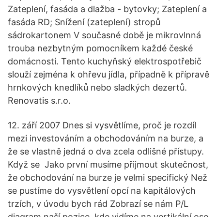
Zateplení, fasáda a dlažba - bytovky; Zateplení a
fasáda RD; Snížení (zateplení) stropů
sádrokartonem V současné době je mikrovlnná
trouba nezbytným pomocníkem každé české
domácnosti. Tento kuchyňský elektrospotřebič
slouží zejména k ohřevu jídla, případně k přípravě
hrnkových knedlíků nebo sladkých dezertů.
Renovatis s.r.o.
12. září 2007 Dnes si vysvětlíme, proč je rozdíl
mezi investováním a obchodováním na burze, a
že se vlastně jedná o dva zcela odlišné přístupy.
Když se Jako první musíme přijmout skutečnost,
že obchodování na burze je velmi specifický Než
se pustíme do vysvětlení opcí na kapitálových
trzích, v úvodu bych rád Zobrazí se nám P/L
diagram naší pozice, kde vidíme na vertikální ose