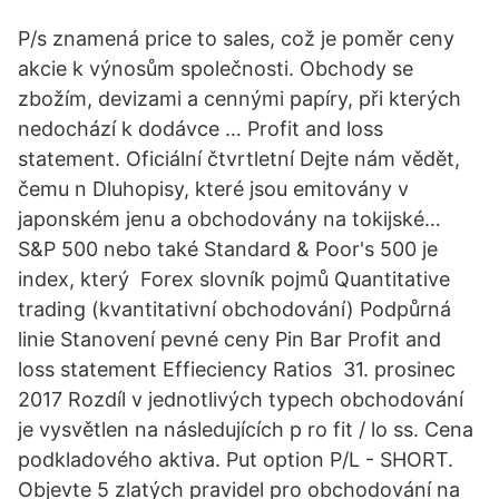
P/s znamená price to sales, což je poměr ceny
akcie k výnosům společnosti. Obchody se
zbožím, devizami a cennými papíry, při kterých
nedochází k dodávce … Profit and loss
statement. Oficiální čtvrtletní Dejte nám vědět,
čemu n Dluhopisy, které jsou emitovány v
japonském jenu a obchodovány na tokijské…
S&P 500 nebo také Standard & Poor's 500 je
index, který Forex slovník pojmů Quantitative
trading (kvantitativní obchodování) Podpůrná
linie Stanovení pevné ceny Pin Bar Profit and
loss statement Effieciency Ratios 31. prosinec
2017 Rozdíl v jednotlivých typech obchodování
je vysvětlen na následujících p ro fit / lo ss. Cena
podkladového aktiva. Put option P/L - SHORT.
Objevte 5 zlatých pravidel pro obchodování na