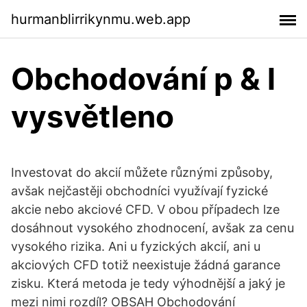
hurmanblirrikynmu.web.app
Obchodování p & l
vysvětleno
Investovat do akcií můžete různými způsoby,
avšak nejčastěji obchodníci využívají fyzické
akcie nebo akciové CFD. V obou případech lze
dosáhnout vysokého zhodnocení, avšak za cenu
vysokého rizika. Ani u fyzických akcií, ani u
akciových CFD totiž neexistuje žádná garance
zisku. Která metoda je tedy výhodnější a jaký je
mezi nimi rozdíl? OBSAH Obchodování