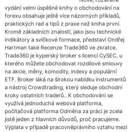
vydání velmi úspěšné knihy o obchodování na
forexu obsahuje ještě více názorných příkladů,
praktických rad a tipů z praxe než kniha první.
Kromě základních znalostí, jako jsou technické
indikátory a svíčkové formace, představí Ondřej
Hartman také Recenze Trade360 ve zkratce.
Trade360 je kyperský broker s licencí CySEC, u
kterého můžete obchodovat rozdílové smlouvy
na akcie, měny, komodity, indexy a populární
ETF. Broker láká na širokou nabídku instrumentů
a nástroj Crowdtrading, který sleduje obchodní
kroky ostatních traderů.. K obchodování se
využívá jednoduchá webová platforma,
počítačová platforma Odměna za práci je zcela
jistě jeden z hlavních důvodů, proč pracujeme.
Výplata v případě pracovněprávního vztahu mezi