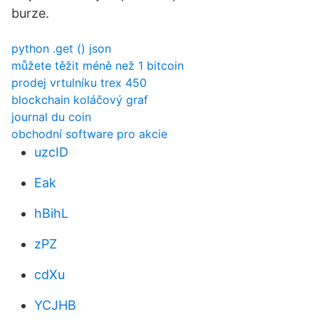
burze.
python .get () json
můžete těžit méně než 1 bitcoin
prodej vrtulníku trex 450
blockchain koláčový graf
journal du coin
obchodní software pro akcie
uzcID
Eak
hBihL
zPZ
cdXu
YCJHB