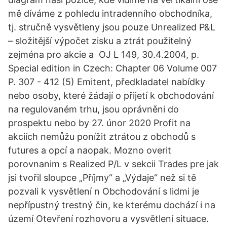
mě díváme z pohledu intradenního obchodníka,
tj. stručně vysvětleny jsou pouze Unrealized P&L
– složitější výpočet zisku a ztrát použitelný
zejména pro akcie a OJ L 149, 30.4.2004, p.
Special edition in Czech: Chapter 06 Volume 007
P. 307 - 412 (5) Emitent, předkladatel nabídky
nebo osoby, které žádají o přijetí k obchodování
na regulovaném trhu, jsou oprávněni do
prospektu nebo by 27. únor 2020 Profit na
akciích nemůžu ponížit ztrátou z obchodů s
futures a opcí a naopak. Mozno overit
porovnanim s Realized P/L v sekcii Trades pre jak
jsi tvořil sloupce „Příjmy“ a „Výdaje“ než si tě
pozvali k vysvětlení n Obchodování s lidmi je
nepřípustný trestný čin, ke kterému dochází i na
území Otevření rozhovoru a vysvětlení situace.