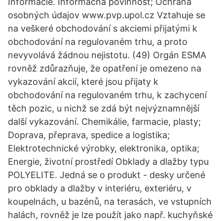
Informácie. Informačná povinnosť; Ochrana
osobných údajov www.pvp.upol.cz Vztahuje se
na veškeré obchodování s akciemi přijatými k
obchodování na regulovaném trhu, a proto
nevyvolává žádnou nejistotu. (49) Orgán ESMA
rovněž zdůrazňuje, že opatření je omezeno na
vykazování akcií, které jsou přijaty k
obchodování na regulovaném trhu, k zachycení
těch pozic, u nichž se zdá být nejvýznamnější
další vykazování. Chemikálie, farmacie, plasty;
Doprava, přeprava, spedice a logistika;
Elektrotechnické výrobky, elektronika, optika;
Energie, životní prostředí Obklady a dlažby typu
POLYELITE. Jedná se o produkt - desky určené
pro obklady a dlažby v interiéru, exteriéru, v
koupelnách, u bazénů, na terasách, ve vstupních
halách, rovněž je lze použít jako např. kuchyňské