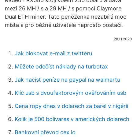
Radeon RX580 stojí kolem 250 dolarů a dává
mezi 26 MH / s a 29 MH / s pomocí Claymore
Dual ETH miner. Tato peněženka nezabírá moc
místa a pro běžné uživatele naprosto postačí.
28.11.2020
Jak blokovat e-mail z twitteru
Můžete odečíst náklady na turbotax
Jak načíst peníze na paypal na walmartu
Klíč usb s dvoufaktorovým ověřováním usb
Cena ropy dnes v dolarech za barel v nigérii
Kolik je 500 bolivares v amerických dolarech
Bankovní převod cex.io