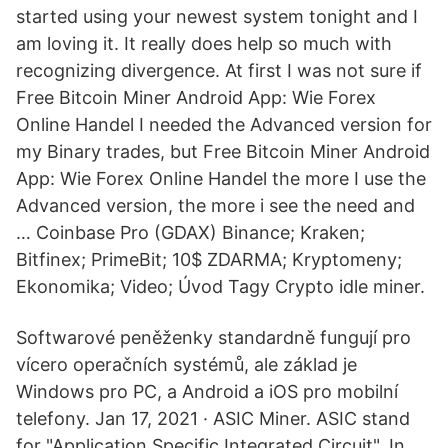
started using your newest system tonight and I
am loving it. It really does help so much with
recognizing divergence. At first I was not sure if
Free Bitcoin Miner Android App: Wie Forex
Online Handel I needed the Advanced version for
my Binary trades, but Free Bitcoin Miner Android
App: Wie Forex Online Handel the more I use the
Advanced version, the more i see the need and
… Coinbase Pro (GDAX) Binance; Kraken;
Bitfinex; PrimeBit; 10$ ZDARMA; Kryptomeny;
Ekonomika; Video; Úvod Tagy Crypto idle miner.
Softwarové peněženky standardně fungují pro
vícero operačních systémů, ale základ je
Windows pro PC, a Android a iOS pro mobilní
telefony. Jan 17, 2021 · ASIC Miner. ASIC stand
for "Application Specific Integrated Circuit". In