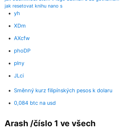
jak resetovat knihu nano s
yh
XDm
AXcfw
phoDP
plny
JLci
Směnný kurz filipínských pesos k dolaru
0,084 btc na usd
Arash /číslo 1 ve všech