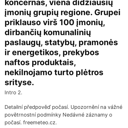
koncernas, viena didžiausių
įmonių grupių regione. Grupei
priklauso virš 100 įmonių,
dirbančių komunalinių
paslaugų, statybų, pramonės
ir energetikos, prekybos
naftos produktais,
nekilnojamo turto plėtros
srityse.
Intro 2.
Detailní předpověď počasí. Upozornění na vážné
povětrnostní podmínky Nedávné záznamy o
počasí. freemeteo.cz.