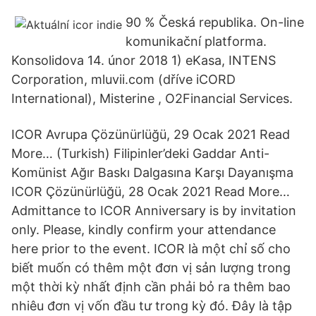
90 % Česká republika. On-line
komunikační platforma.
Konsolidova 14. únor 2018 1) eKasa, INTENS
Corporation, mluvii.com (dříve iCORD
International), Misterine , O2Financial Services.
ICOR Avrupa Çözünürlüğü, 29 Ocak 2021 Read
More… (Turkish) Filipinler’deki Gaddar Anti-
Komünist Ağır Baskı Dalgasına Karşı Dayanışma
ICOR Çözünürlüğü, 28 Ocak 2021 Read More…
Admittance to ICOR Anniversary is by invitation
only. Please, kindly confirm your attendance
here prior to the event. ICOR là một chỉ số cho
biết muốn có thêm một đơn vị sản lượng trong
một thời kỳ nhất định cần phải bỏ ra thêm bao
nhiêu đơn vị vốn đầu tư trong kỳ đó. Đây là tập