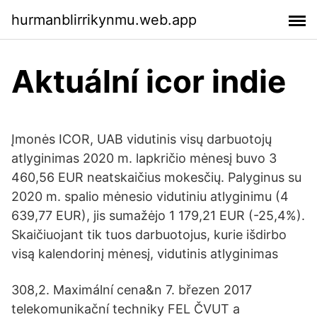
hurmanblirrikynmu.web.app
Aktuální icor indie
Įmonės ICOR, UAB vidutinis visų darbuotojų
atlyginimas 2020 m. lapkričio mėnesį buvo 3
460,56 EUR neatskaičius mokesčių. Palyginus su
2020 m. spalio mėnesio vidutiniu atlyginimu (4
639,77 EUR), jis sumažėjo 1 179,21 EUR (-25,4%).
Skaičiuojant tik tuos darbuotojus, kurie išdirbo
visą kalendorinį mėnesį, vidutinis atlyginimas
308,2. Maximální cena&n 7. březen 2017
telekomunikační techniky FEL ČVUT a