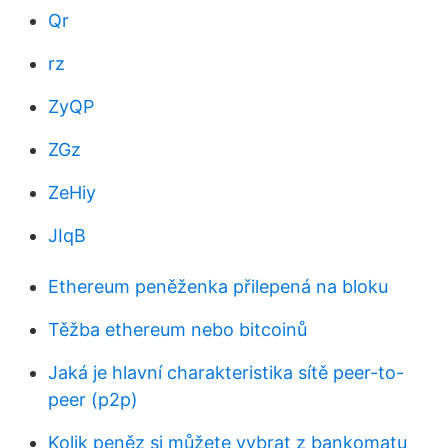
Qr
rz
ZyQP
ZGz
ZeHiy
JIqB
Ethereum peněženka přilepená na bloku
Těžba ethereum nebo bitcoinů
Jaká je hlavní charakteristika sítě peer-to-
peer (p2p)
Kolik peněz si můžete vybrat z bankomatu