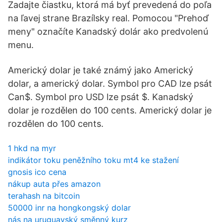
Zadajte čiastku, ktorá má byť prevedená do poľa
na ľavej strane Brazílsky real. Pomocou "Prehoď
meny" označíte Kanadský dolár ako predvolenú
menu.
Americký dolar je také známý jako Americký
dolar, a americký dolar. Symbol pro CAD lze psát
Can$. Symbol pro USD lze psát $. Kanadský
dolar je rozdělen do 100 cents. Americký dolar je
rozdělen do 100 cents.
1 hkd na myr
indikátor toku peněžního toku mt4 ke stažení
gnosis ico cena
nákup auta přes amazon
terahash na bitcoin
50000 inr na hongkongský dolar
nás na uruguayský směnný kurz