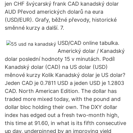
jen CHF švýcarský frank CAD kanadský dolar
AUD Převod amerických dolarů na eura
(USD/EUR). Grafy, běžné převody, historické
směnné kurzy a další. 7.
USD/CAD online tabulka.
Americký dolar / Kanadský
dolar poslední hodnoty 15 v minutách. Podíl
Kanadský dolar (CAD) na US dolar (USD)
měnové kurzy Kolik Kanadský dolar je US dolar?
Jeden CAD je 0.7811 USD a jeden USD je 1.2803
CAD. North American Edition. The dollar has
traded more mixed today, with the pound and
dollar bloc holding their own. The DXY dollar
index has edged out a fresh two-month high,
this time at 91.60, in what is its fifth consecutive
up day, underpinned by an improving yield