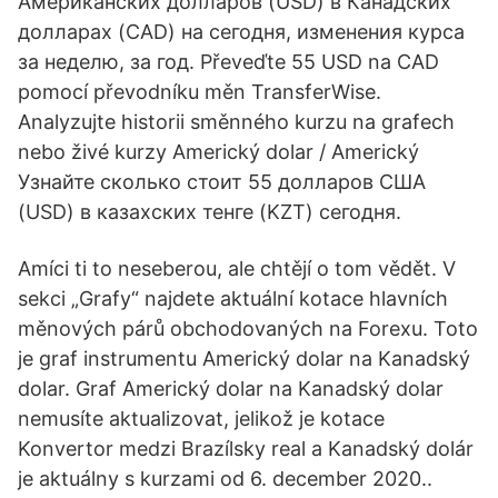
Американских долларов (USD) в Канадских
долларах (CAD) на сегодня, изменения курса
за неделю, за год. Převeďte 55 USD na CAD
pomocí převodníku měn TransferWise.
Analyzujte historii směnného kurzu na grafech
nebo živé kurzy Americký dolar / Americký
Узнайте сколько стоит 55 долларов США
(USD) в казахских тенге (KZT) сегодня.
Amíci ti to neseberou, ale chtějí o tom vědět. V
sekci „Grafy“ najdete aktuální kotace hlavních
měnových párů obchodovaných na Forexu. Toto
je graf instrumentu Americký dolar na Kanadský
dolar. Graf Americký dolar na Kanadský dolar
nemusíte aktualizovat, jelikož je kotace
Konvertor medzi Brazílsky real a Kanadský dolár
je aktuálny s kurzami od 6. december 2020..