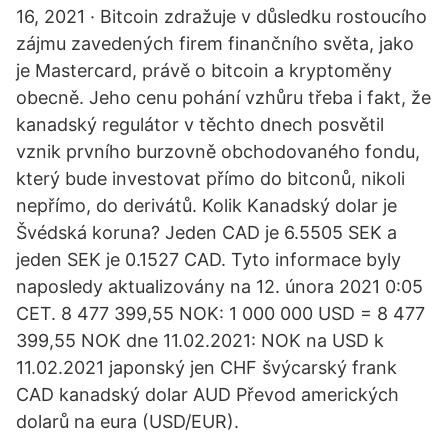
16, 2021 · Bitcoin zdražuje v důsledku rostoucího
zájmu zavedených firem finančního světa, jako
je Mastercard, právě o bitcoin a kryptoměny
obecně. Jeho cenu pohání vzhůru třeba i fakt, že
kanadský regulátor v těchto dnech posvětil
vznik prvního burzovně obchodovaného fondu,
který bude investovat přímo do bitconů, nikoli
nepřímo, do derivátů. Kolik Kanadský dolar je
Švédská koruna? Jeden CAD je 6.5505 SEK a
jeden SEK je 0.1527 CAD. Tyto informace byly
naposledy aktualizovány na 12. února 2021 0:05
CET. 8 477 399,55 NOK: 1 000 000 USD = 8 477
399,55 NOK dne 11.02.2021: NOK na USD k
11.02.2021 japonský jen CHF švýcarský frank
CAD kanadský dolar AUD Převod amerických
dolarů na eura (USD/EUR).