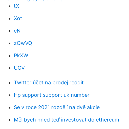
tX
Xot
eN
zQwVQ
PkXW
UOV
Twitter účet na prodej reddit
Hp support support uk number
Se v roce 2021 rozdělí na dvě akcie
Měl bych hned teď investovat do ethereum