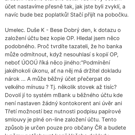
účet nastavíme přesně tak, jak jste byli zvyklí, a
navíc bude bez poplatků! Stačí přijít na pobočku.
Umelec. Duše K - Bese Dobrý den, k dotazu o
založení účtu bez kopie OP. Hledal jsem něco
podobného. Proč tvrdíte tazateli, že ho banka
může odmítnout, když nesouhlasí s kopií OP,
neboť ÚOOÚ říká něco jiného:"Podmínění
jakéhokoli úkonu, ať na něj má držitel dokladu
nárok … A může běžný účet přečerpat do
velkého mínusu ? Tj. několik stovek až tisíc?
Dovolí jí to systém mBank u běžného účtu kde
není nastaven žádný kontokorent ani úvěr ani
Třetí možností bez nutnosti podpisu papírové
smlouvy je plné on-line založení účtu. Tento
způsob je určen pouze pro občany ČR a budete