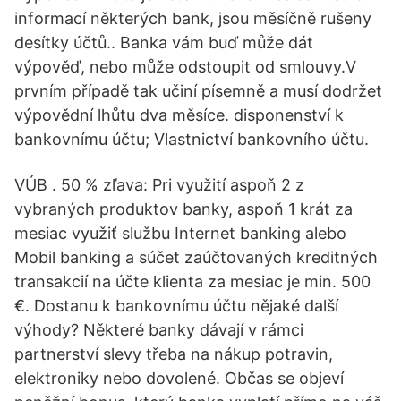
informací některých bank, jsou měsíčně rušeny
desítky účtů.. Banka vám buď může dát
výpověď, nebo může odstoupit od smlouvy.V
prvním případě tak učiní písemně a musí dodržet
výpovědní lhůtu dva měsíce. disponenství k
bankovnímu účtu; Vlastnictví bankovního účtu.
VÚB . 50 % zľava: Pri využití aspoň 2 z
vybraných produktov banky, aspoň 1 krát za
mesiac využiť službu Internet banking alebo
Mobil banking a súčet zaúčtovaných kreditných
transakcií na účte klienta za mesiac je min. 500
€. Dostanu k bankovnímu účtu nějaké další
výhody? Některé banky dávají v rámci
partnerství slevy třeba na nákup potravin,
elektroniky nebo dovolené. Občas se objeví