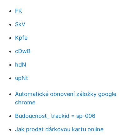
FK
SkV
Kpfe
cDwB
hdN
upNt
Automatické obnovení záložky google
chrome
Budoucnost_ trackid = sp-006
Jak prodat dárkovou kartu online