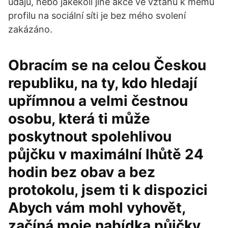
údajů, nebo jakékoli jiné akce ve vztahu k mému
profilu na sociální síti je bez mého svolení
zakázáno.
Obracím se na celou Českou
republiku, na ty, kdo hledají
upřímnou a velmi čestnou
osobu, která ti může
poskytnout spolehlivou
půjčku v maximální lhůtě 24
hodin bez obav a bez
protokolu, jsem ti k dispozici
Abych vám mohl vyhovět,
začíná moje nabídka půjčky