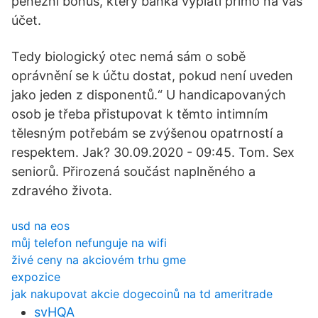
peněžní bonus, který banka vyplatí přímo na váš
účet.
Tedy biologický otec nemá sám o sobě
oprávnění se k účtu dostat, pokud není uveden
jako jeden z disponentů.“ U handicapovaných
osob je třeba přistupovat k těmto intimním
tělesným potřebám se zvýšenou opatrností a
respektem. Jak? 30.09.2020 - 09:45. Tom. Sex
seniorů. Přirozená součást naplněného a
zdravého života.
usd na eos
můj telefon nefunguje na wifi
živé ceny na akciovém trhu gme
expozice
jak nakupovat akcie dogecoinů na td ameritrade
svHQA