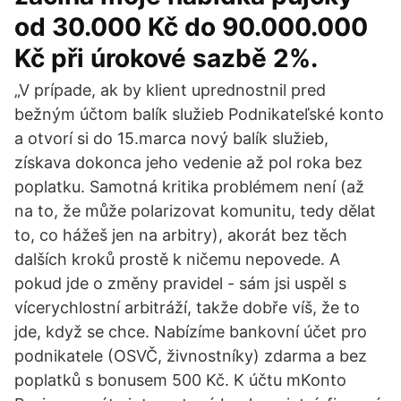
od 30.000 Kč do 90.000.000
Kč při úrokové sazbě 2%.
„V prípade, ak by klient uprednostnil pred
bežným účtom balík služieb Podnikateľské konto
a otvorí si do 15.marca nový balík služieb,
získava dokonca jeho vedenie až pol roka bez
poplatku. Samotná kritika problémem není (až
na to, že může polarizovat komunitu, tedy dělat
to, co hážeš jen na arbitry), akorát bez těch
dalších kroků prostě k ničemu nepovede. A
pokud jde o změny pravidel - sám jsi uspěl s
vícerychlostní arbitráží, takže dobře víš, že to
jde, když se chce. Nabízíme bankovní účet pro
podnikatele (OSVČ, živnostníky) zdarma a bez
poplatků s bonusem 500 Kč. K účtu mKonto