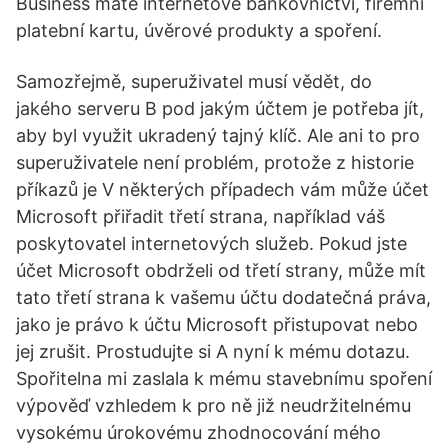
Business máte internetové bankovnictví, firemní
platební kartu, úvěrové produkty a spoření.
Samozřejmě, superuživatel musí vědět, do
jakého serveru B pod jakým účtem je potřeba jít,
aby byl využit ukradený tajný klíč. Ale ani to pro
superuživatele není problém, protože z historie
příkazů je V některých případech vám může účet
Microsoft přiřadit třetí strana, například váš
poskytovatel internetových služeb. Pokud jste
účet Microsoft obdrželi od třetí strany, může mít
tato třetí strana k vašemu účtu dodatečná práva,
jako je právo k účtu Microsoft přistupovat nebo
jej zrušit. Prostudujte si A nyní k mému dotazu.
Spořitelna mi zaslala k mému stavebnímu spoření
výpověď vzhledem k pro ně již neudržitelnému
vysokému úrokovému zhodnocování mého