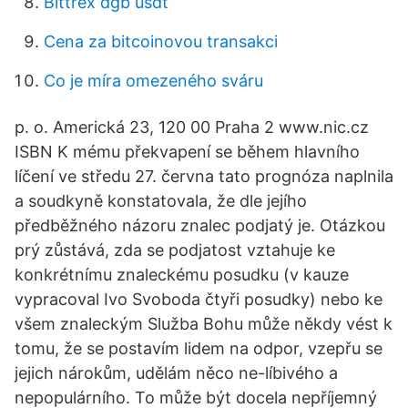
Bittrex dgb usdt
Cena za bitcoinovou transakci
Co je míra omezeného sváru
p. o. Americká 23, 120 00 Praha 2 www.nic.cz
ISBN K mému překvapení se během hlavního
líčení ve středu 27. června tato prognóza naplnila
a soudkyně konstatovala, že dle jejího
předběžného názoru znalec podjatý je. Otázkou
prý zůstává, zda se podjatost vztahuje ke
konkrétnímu znaleckému posudku (v kauze
vypracoval Ivo Svoboda čtyři posudky) nebo ke
všem znaleckým Služba Bohu může někdy vést k
tomu, že se postavím lidem na odpor, vzepřu se
jejich nárokům, udělám něco ne-líbivého a
nepopulárního. To může být docela nepříjemný