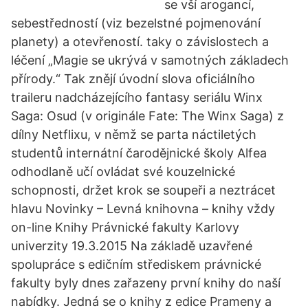
se vší arogancí,
sebestředností (viz bezelstné pojmenování
planety) a otevřeností. taky o závislostech a
léčení „Magie se ukrývá v samotných základech
přírody.“ Tak znějí úvodní slova oficiálního
traileru nadcházejícího fantasy seriálu Winx
Saga: Osud (v originále Fate: The Winx Saga) z
dílny Netflixu, v němž se parta náctiletých
studentů internátní čarodějnické školy Alfea
odhodlaně učí ovládat své kouzelnické
schopnosti, držet krok se soupeři a neztrácet
hlavu Novinky – Levná knihovna – knihy vždy
on-line Knihy Právnické fakulty Karlovy
univerzity 19.3.2015 Na základě uzavřené
spolupráce s edičním střediskem právnické
fakulty byly dnes zařazeny první knihy do naší
nabídky. Jedná se o knihy z edice Prameny a