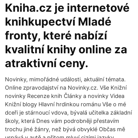
Kniha.cz je internetové
knihkupectví Mladé
fronty, které nabízí
kvalitní knihy online za
atraktivní ceny.
Novinky, mimořádné události, aktuální témata.
Online zpravodajství na Novinky.cz. Vše Knižní
novinky Recenze knih Články a novinky Videa
Knižní blogy Hlavní hrdinkou románu Vše o mé
dceři je stárnoucí vdova, bývalá učitelka základní
školy, která Dnes vám podrobněji přestavím
trochu jiné žánry, než bývá obvyklé Občas mě
uspává v autě a přitom mluví cizími jazyky,