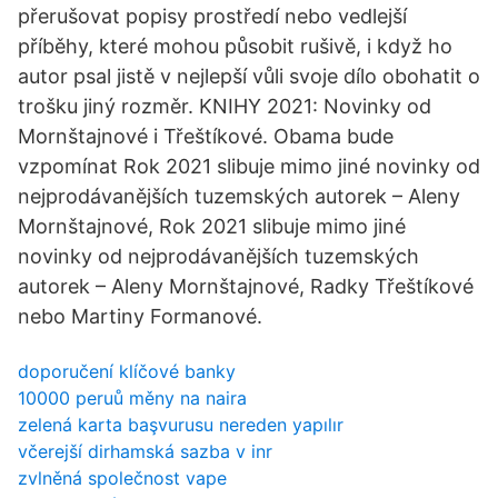
přerušovat popisy prostředí nebo vedlejší
příběhy, které mohou působit rušivě, i když ho
autor psal jistě v nejlepší vůli svoje dílo obohatit o
trošku jiný rozměr. KNIHY 2021: Novinky od
Mornštajnové i Třeštíkové. Obama bude
vzpomínat Rok 2021 slibuje mimo jiné novinky od
nejprodávanějších tuzemských autorek – Aleny
Mornštajnové, Rok 2021 slibuje mimo jiné
novinky od nejprodávanějších tuzemských
autorek – Aleny Mornštajnové, Radky Třeštíkové
nebo Martiny Formanové.
doporučení klíčové banky
10000 peruů měny na naira
zelená karta başvurusu nereden yapılır
včerejší dirhamská sazba v inr
zvlněná společnost vape