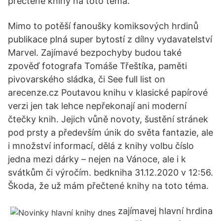
přečtené knihy na toto téma.
Mimo to potěší fanoušky komiksových hrdinů
publikace plná super bytostí z dílny vydavatelství
Marvel. Zajímavé bezpochyby budou také
zpověď fotografa Tomáše Třeštíka, paměti
pivovarského sládka, či See full list on
arecenze.cz Poutavou knihu v klasické papírové
verzi jen tak lehce nepřekonají ani moderní
čtečky knih. Jejich vůně novoty, šustění stránek
pod prsty a především únik do světa fantazie, ale
i množství informací, dělá z knihy volbu číslo
jedna mezi dárky – nejen na Vánoce, ale i k
svátkům či výročím. bedkniha 31.12.2020 v 12:56.
Škoda, že už mám přečtené knihy na toto téma.
zajímavej hlavní hrdina