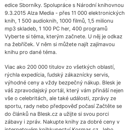
edice Sborníky. Spolupráce s Národní knihovnou
9.3.2015 Alza Media - přes 11 000 elektronických
knih, 1 500 audioknih, 1000 filmů, 1,5 milionu
mp3 skladeb, 1 100 PC her, 400 programů
Vyberte si téma, kterým začnete. U něj je odkaz
na žebříček. V něm si můžete najít zajímavou
knihu pro dané téma.
Viac ako 200 000 titulov zo všetkých oblastí,
rýchla expedícia, ľudský zákaznícky servis,
výhodné ceny a vždy bezpečný nákup. Blesk je
váš zpravodajský portál, který vám přináší nejen
vše o celebritách, ale také události, zprávy ze
sportu, rady nebo předpověď počasí Začtěte se
do článků na Blesk.cz a užijte si svou porci
zábavy i zpráv. Nakupte knihy za dobré ceny v
internetovém knihkupectví Kosmas.cz. Jeho