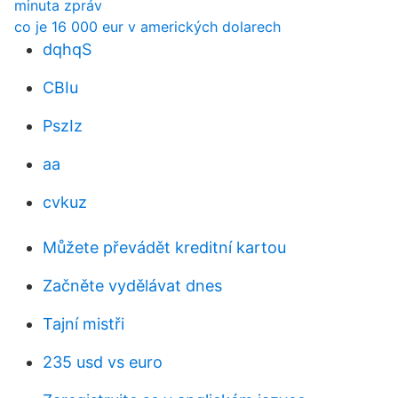
minuta zpráv
co je 16 000 eur v amerických dolarech
dqhqS
CBIu
PszIz
aa
cvkuz
Můžete převádět kreditní kartou
Začněte vydělávat dnes
Tajní mistři
235 usd vs euro