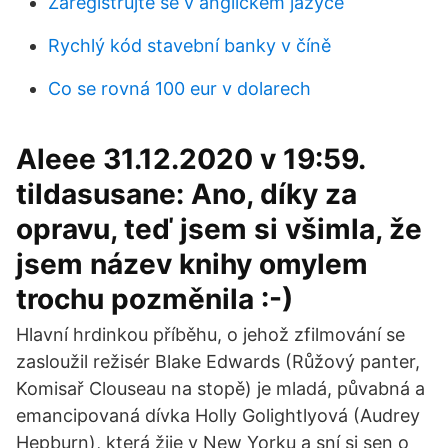
Zaregistrujte se v anglickém jazyce
Rychlý kód stavební banky v číně
Co se rovná 100 eur v dolarech
Aleee 31.12.2020 v 19:59.
tildasusane: Ano, díky za
opravu, teď jsem si všimla, že
jsem název knihy omylem
trochu pozměnila :-)
Hlavní hrdinkou příběhu, o jehož zfilmování se
zasloužil režisér Blake Edwards (Růžový panter,
Komisař Clouseau na stopě) je mladá, půvabná a
emancipovaná dívka Holly Golightlyová (Audrey
Hepburn), která žije v New Yorku a sní si sen o